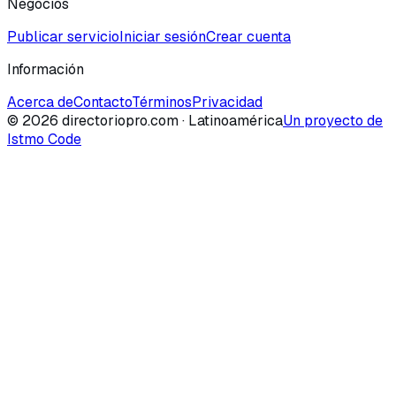
Negocios
Publicar servicio
Iniciar sesión
Crear cuenta
Información
Acerca de
Contacto
Términos
Privacidad
©
2026
directoriopro.com
· Latinoamérica
Un proyecto de
Istmo Code