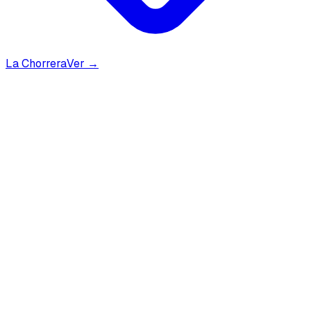
La Chorrera
Ver →