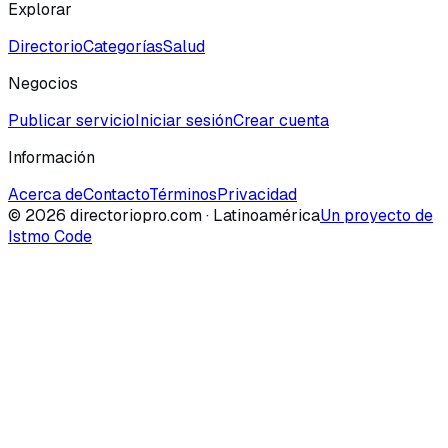
Explorar
Directorio
Categorías
Salud
Negocios
Publicar servicio
Iniciar sesión
Crear cuenta
Información
Acerca de
Contacto
Términos
Privacidad
©
2026
directoriopro.com
· Latinoamérica
Un proyecto de
Istmo Code