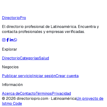
Directorio
Pro
El directorio profesional de Latinoamérica. Encuentra y
contacta profesionales y empresas verificadas.
Explorar
Directorio
Categorías
Salud
Negocios
Publicar servicio
Iniciar sesión
Crear cuenta
Información
Acerca de
Contacto
Términos
Privacidad
©
2026
directoriopro.com
· Latinoamérica
Un proyecto de
Istmo Code