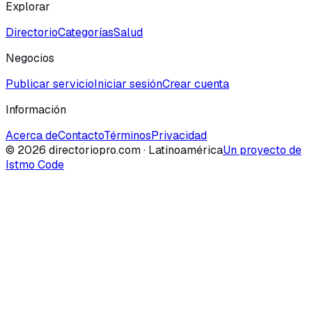
Explorar
Directorio
Categorías
Salud
Negocios
Publicar servicio
Iniciar sesión
Crear cuenta
Información
Acerca de
Contacto
Términos
Privacidad
©
2026
directoriopro.com
· Latinoamérica
Un proyecto de
Istmo Code