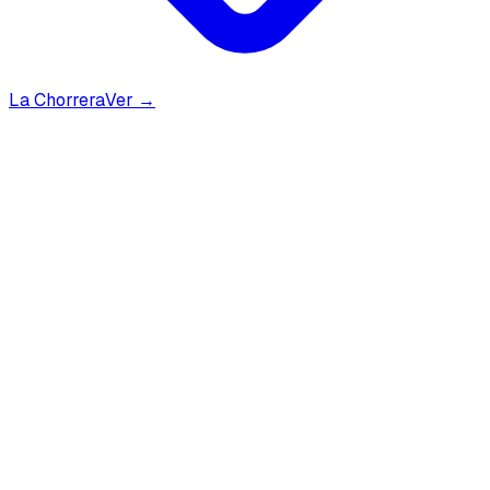
La Chorrera
Ver →