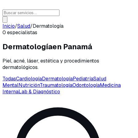
Inicio
/
Salud
/
Dermatología
0
especialistas
Dermatología
en
Panamá
Piel, acné, láser, estética y procedimientos
dermatológicos.
Todas
Cardiología
Dermatología
Pediatría
Salud
Mental
Nutrición
Traumatología
Odontología
Medicina
Interna
Lab & Diagnóstico