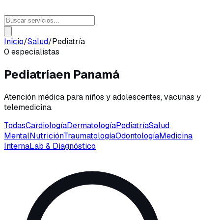
Inicio
/
Salud
/
Pediatría
0
especialistas
Pediatría
en
Panamá
Atención médica para niños y adolescentes, vacunas y
telemedicina.
Todas
Cardiología
Dermatología
Pediatría
Salud
Mental
Nutrición
Traumatología
Odontología
Medicina
Interna
Lab & Diagnóstico